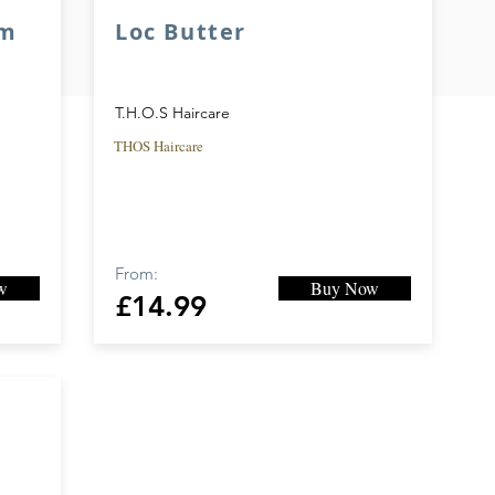
am
Loc Butter
T.H.O.S Haircare
THOS Haircare
From:
w
Buy Now
£14.99