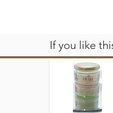
V
"
If you like t