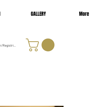
d
GALLERY
More
/Registrieren