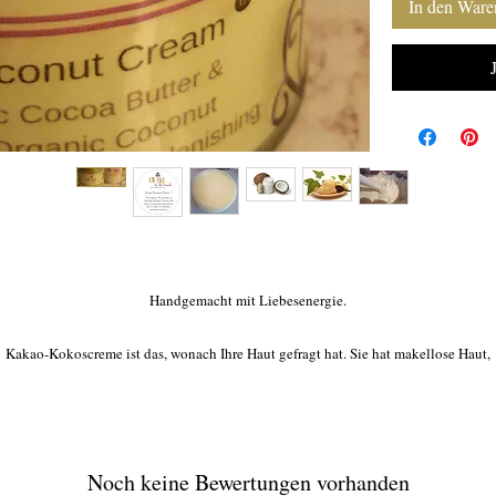
In den Ware
Handgemacht mit Liebesenergie.
Kakao-Kokoscreme ist das, wonach Ihre Haut gefragt hat. Sie hat makellose Haut,
wunderschöne Haare und Nägel in kürzester Zeit bei regelmäßiger Anwendung.
Eine wunderschöne Mischung aus Kokos- und Kakaobutter für extreme Nachfüllung
Hier sind die Vorteile: Stark feuchtigkeitsspendend, entzündungshemmend, heilt
Noch keine Bewertungen vorhanden
Verbrennungen, schützt die Haut vor freien Radikeln, ein natürlicher Haarspülung,