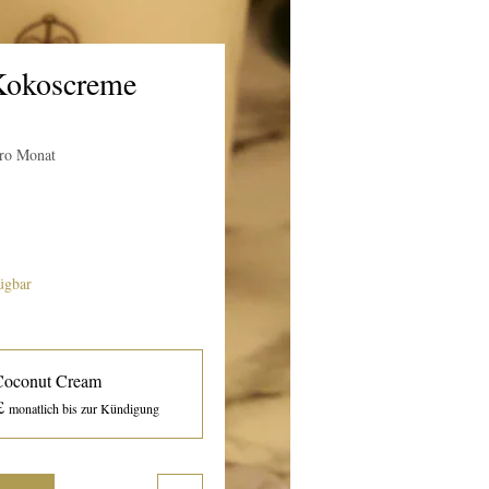
Kokoscreme
reis
ro Monat
ügbar
Coconut Cream
£
monatlich bis zur Kündigung