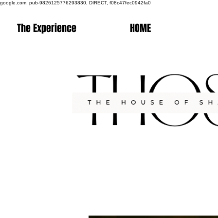
google.com, pub-9826125776293830, DIRECT, f08c47fec0942fa0
The Experience
HOME