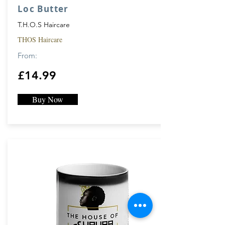
The Trilogy Magic Wata und Loc Oil.
Loc Butter
Für die Haut: Nach dem Duschen oder
T.H.O.S Haircare
Baden täglich mit einer großzügigen Menge
THOS Haircare
auf die Haut auftragen und gleichmäßig
verteilen. Ihre Haut fühlt sich hydratisiert,
From:
mit Feuchtigkeit versorgt, weich und
£14.99
erneuert an.
Buy Now
Loc Oil Schritt 3
Loc-Öl hat mehrere Verwendungszwecke.
Sprühen Sie nasses / trockenes Haar
gründlich von den Wurzeln bis zu den
Enden. Durchkämmen, um gleichmäßig zu
föhnen, neu zu verdrehen oder zu flechten,
um Ihren Stil zu vervollständigen, zu
schützen und zu glänzen.