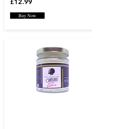
£12.99
sie. Auf Wunsch von der Wurzel bis zur
Spitze sprühen. Nicht spülen.
Locs neigen dazu, trocken zu sein. Magic
Buy Now
Wata ist gut, um Ihre Locs aufzuwecken und
sie mit Feuchtigkeit zu versorgen. Sie
werden mit THOS Loc Butter für
Feuchtigkeit und THOS Loc-Öl verwendet,
um Ihre Locs abzudichten und zu glänzen.
Sie haben das perfekte Trio für die
Haarpflege.
Schritt 2
Bei lockigem Haar & Locs nach dem
Shampoonieren alternativ auf nasses oder
trockenes Haar / Locs auftragen und
massieren, mit dem Fingerkamm oder mit
einer Bürste / einem breiten Zahnkamm
entwirren. Hervorragend geeignet für die
Kopfhautpflege, Loc-Twists, Twists, Braids
und Interlock. Funktioniert am besten mit