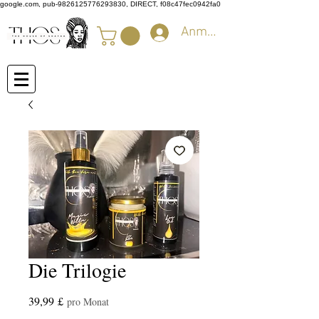
google.com, pub-9826125776293830, DIRECT, f08c47fec0942fa0
Anmelden
Die Trilogie
Preis
39,99 £
pro Monat