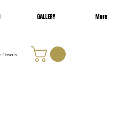
d
GALLERY
More
 / Inscription