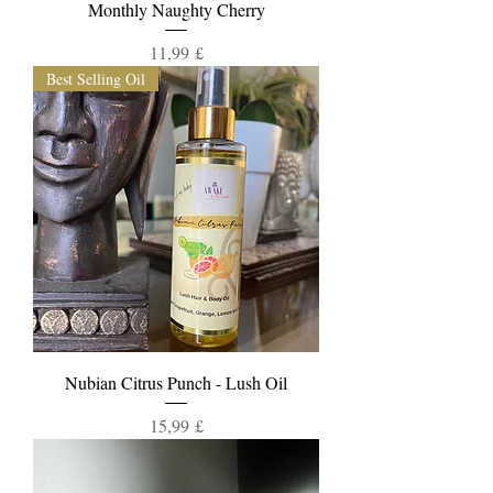
Monthly Naughty Cherry
Τιμή
11,99 £
Best Selling Oil
Nubian Citrus Punch - Lush Oil
Τιμή
15,99 £